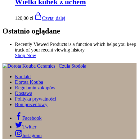
Wielki kubek z uchem
120,00
zł
Czytaj dalej
Ostatnio oglądane
Recently Viewed Products is a function which helps you keep
track of your recent viewing history.
Shop Now
Kontakt
Dorota Kouba
Regulamin zakupów
Dostawa
Polityka prywatności
Bon prezentowy
Facebook
Twitter
Instagram