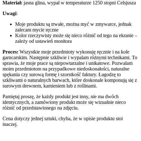
Materiał:
jasna glina, wypał w temperaturze 1250 stopni Celsjusza
Uwagi
:
Moje produktu są trwałe, można myć w zmywarce, jednak
zalecam mycie ręczne
Kolor rzeczywisty może się nieco różnić od tego na ekranie –
zależy od ustawień monitora
Proces:
Wszystkie moje przedmioty wykonuję ręcznie i na kole
garncarskim. Następnie szkliwie i wypalam różnymi technikami. To
sprawia, że moje prace są niepowtarzalne i unikatowe. Pozwalam
moim przedmiotom na przypadkowe niedoskonałości, naturalne
spękania czy surową formę i szorstkość faktury. Łagodzę to
szkliwami o naturalnych barwach, które doskonale komponują się z
surowym drewnem, kamieniem lub z roślinami.
Pamiętaj proszę, że każdy produkt jest inny, nie ma dwóch
identycznych, a zamówiony produkt może się wizualnie nieco
różnić od przedstawionego na zdjęciu.
Cena dotyczy jednej sztuki, chyba, że w opisie produktu stoi
inaczej.