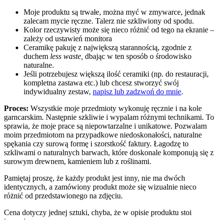
Moje produktu są trwałe, można myć w zmywarce, jednak
zalecam mycie ręczne. Talerz nie szkliwiony od spodu.
Kolor rzeczywisty może się nieco różnić od tego na ekranie –
zależy od ustawień monitora
Ceramikę pakuję z największą starannością, zgodnie z
duchem
less waste,
dbając w ten sposób o środowisko
naturalne.
Jeśli potrzebujesz większą ilość ceramiki (np. do restauracji,
kompletna zastawa etc.) lub chcesz stworzyć swój
indywidualny zestaw,
napisz lub zadzwoń do mnie
.
Proces:
Wszystkie moje przedmioty wykonuję ręcznie i na kole
garncarskim. Następnie szkliwie i wypalam różnymi technikami. To
sprawia, że moje prace są niepowtarzalne i unikatowe. Pozwalam
moim przedmiotom na przypadkowe niedoskonałości, naturalne
spękania czy surową formę i szorstkość faktury. Łagodzę to
szkliwami o naturalnych barwach, które doskonale komponują się z
surowym drewnem, kamieniem lub z roślinami.
Pamiętaj proszę, że każdy produkt jest inny, nie ma dwóch
identycznych, a zamówiony produkt może się wizualnie nieco
różnić od przedstawionego na zdjęciu.
Cena dotyczy jednej sztuki, chyba, że w opisie produktu stoi