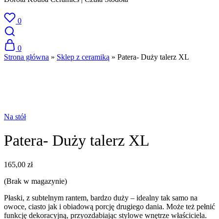
0
0
Strona główna
»
Sklep z ceramiką
»
Patera- Duży talerz XL
SPRZEDANE
Na stół
Patera- Duży talerz XL
165,00
zł
(Brak w magazynie)
Płaski, z subtelnym rantem, bardzo duży – idealny tak samo na
owoce, ciasto jak i obiadową porcję drugiego dania. Może też pełnić
funkcję dekoracyjną, przyozdabiając stylowe wnętrze właściciela.