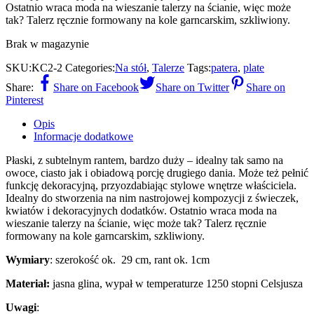
Ostatnio wraca moda na wieszanie talerzy na ścianie, więc może
tak? Talerz ręcznie formowany na kole garncarskim, szkliwiony.
Brak w magazynie
SKU:
KC2-2
Categories:
Na stół
,
Talerze
Tags:
patera
,
plate
Share:
Share on Facebook
Share on Twitter
Share on
Pinterest
Opis
Informacje dodatkowe
Płaski, z subtelnym rantem, bardzo duży – idealny tak samo na
owoce, ciasto jak i obiadową porcję drugiego dania. Może też pełnić
funkcję dekoracyjną, przyozdabiając stylowe wnętrze właściciela.
Idealny do stworzenia na nim nastrojowej kompozycji z świeczek,
kwiatów i dekoracyjnych dodatków. Ostatnio wraca moda na
wieszanie talerzy na ścianie, więc może tak? Talerz ręcznie
formowany na kole garncarskim, szkliwiony.
Wymiary
: szerokość ok. 29 cm, rant ok. 1cm
Materiał:
jasna glina, wypał w temperaturze 1250 stopni Celsjusza
Uwagi
: