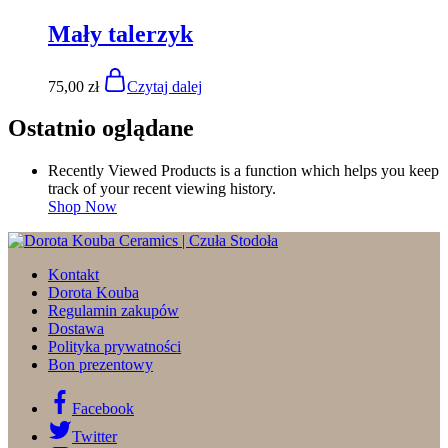
Mały talerzyk
75,00
zł
Czytaj dalej
Ostatnio oglądane
Recently Viewed Products is a function which helps you keep
track of your recent viewing history.
Shop Now
Kontakt
Dorota Kouba
Regulamin zakupów
Dostawa
Polityka prywatności
Bon prezentowy
Facebook
Twitter