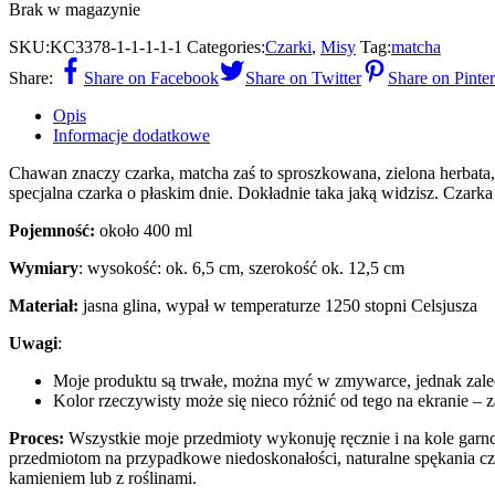
Brak w magazynie
SKU:
KC3378-1-1-1-1-1
Categories:
Czarki
,
Misy
Tag:
matcha
Share:
Share on Facebook
Share on Twitter
Share on Pinter
Opis
Informacje dodatkowe
Chawan znaczy czarka, matcha zaś to sproszkowana, zielona herbata,
specjalna czarka o płaskim dnie. Dokładnie taka jaką widzisz. Czarka
Pojemność:
około 400 ml
Wymiary
: wysokość: ok. 6,5 cm, szerokość ok. 12,5 cm
Materiał:
jasna glina, wypał w temperaturze 1250 stopni Celsjusza
Uwagi
:
Moje produktu są trwałe, można myć w zmywarce, jednak zal
Kolor rzeczywisty może się nieco różnić od tego na ekranie – 
Proces:
Wszystkie moje przedmioty wykonuję ręcznie i na kole garnc
przedmiotom na przypadkowe niedoskonałości, naturalne spękania cz
kamieniem lub z roślinami.