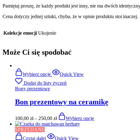
Pamiętaj proszę, że każdy produkt jest inny, nie ma dwóch identyczn
Cena dotyczy jednej sztuki, chyba, że w opisie produktu stoi inaczej.
Kolekcje emocji
Ukojenie
Może Ci się spodobać
Wybierz opcje
Quick View
Dodaj do listy życzeń
Bony prezentowe
Bon prezentowy na ceramikę
100,00
zł
–
250,00
zł
Wybierz opcje
SPRZEDANE
Czytaj dalej
Quick View