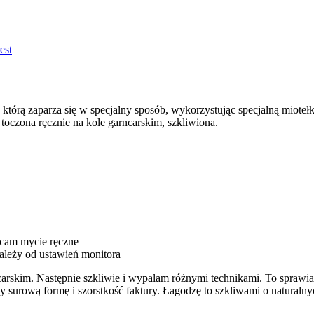
est
 którą zaparza się w specjalny sposób, wykorzystując specjalną miote
 toczona ręcznie na kole garncarskim, szkliwiona.
ecam mycie ręczne
zależy od ustawień monitora
arskim. Następnie szkliwie i wypalam różnymi technikami. To sprawi
y surową formę i szorstkość faktury. Łagodzę to szkliwami o natural