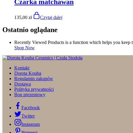
Czarka matchawan
135,00
zł
Czytaj dalej
Ostatnio oglądane
Recently Viewed Products is a function which helps you keep tr
Shop Now
Kontakt
Dorota Kouba
Regulamin zakupów
Dostawa
Polityka prywatności
Bon prezentowy
Facebook
Twitter
Instagram
Pinterest