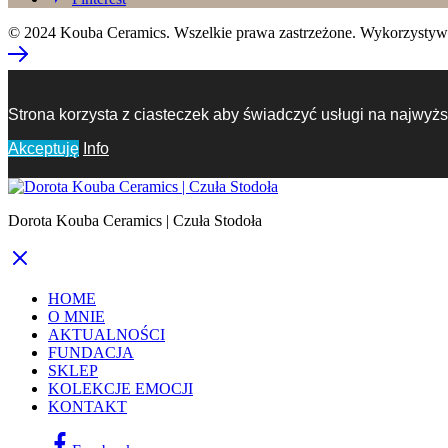
© 2024 Kouba Ceramics. Wszelkie prawa zastrzeżone. Wykorzystywani
Strona korzysta z ciasteczek aby świadczyć usługi na najwyżs
Akceptuję
Info
Dorota Kouba Ceramics | Czuła Stodoła
HOME
O MNIE
AKTUALNOŚCI
FUNDACJA
SKLEP
KOLEKCJE EMOCJI
KONTAKT