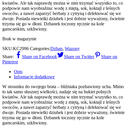
kwiatów. Ale tak naprawdę można w nim trzymać wszystko to, co
podpowie nam wyobraźnia: wodę z miętą, sok, koktajl z leśnych
owoców, a nawet zaparzyć herbaty z cytryną i delektować się we
dwoje. Posiada niewielki dziubek i jest dobrze wyważony, świetnie
trzyma się go w dłoni. Dzbanek toczony ręcznie na kole
garncarskim, szkliwiony.
Brak w magazynie
SKU:
KC2996
Categories:
Dzban
,
Wazony
Share:
Share on Facebook
Share on Twitter
Share on
Pinterest
Opis
Informacje dodatkowe
W stosunku do swojego brata – bliźniaka pozbawiony ucha. Mimo
to tak samo słusznej wielkości, nadaje się na bukiet polnych
kwiatów. Ale tak naprawdę można w nim trzymać wszystko to, co
podpowie nam wyobraźnia: wodę z miętą, sok, koktajl z leśnych
owoców, a nawet zaparzyć herbaty z cytryną i delektować się we
dwoje. Posiada niewielki dziubek i jest dobrze wyważony, świetnie
trzyma się go w dłoni. Dzbanek toczony ręcznie na kole
garncarskim, szkliwiony.