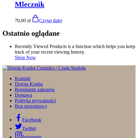
Mlecznik
70,00
zł
Czytaj dalej
Ostatnio oglądane
Recently Viewed Products is a function which helps you keep
track of your recent viewing history.
Shop Now
Kontakt
Dorota Kouba
Regulamin zakupów
Dostawa
Polityka prywatności
Bon prezentowy
Facebook
Twitter
Instagram