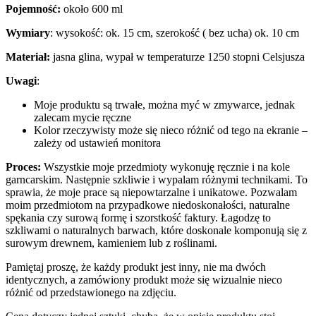
Pojemność:
około 600 ml
Wymiary
: wysokość: ok. 15 cm, szerokość ( bez ucha) ok. 10 cm
Materiał:
jasna glina, wypał w temperaturze 1250 stopni Celsjusza
Uwagi
:
Moje produktu są trwałe, można myć w zmywarce, jednak
zalecam mycie ręczne
Kolor rzeczywisty może się nieco różnić od tego na ekranie –
zależy od ustawień monitora
Proces:
Wszystkie moje przedmioty wykonuję ręcznie i na kole
garncarskim. Następnie szkliwie i wypalam różnymi technikami. To
sprawia, że moje prace są niepowtarzalne i unikatowe. Pozwalam
moim przedmiotom na przypadkowe niedoskonałości, naturalne
spękania czy surową formę i szorstkość faktury. Łagodzę to
szkliwami o naturalnych barwach, które doskonale komponują się z
surowym drewnem, kamieniem lub z roślinami.
Pamiętaj proszę, że każdy produkt jest inny, nie ma dwóch
identycznych, a zamówiony produkt może się wizualnie nieco
różnić od przedstawionego na zdjęciu.