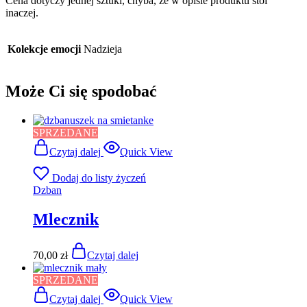
Cena dotyczy jednej sztuki, chyba, że w opisie produktu stoi
inaczej.
Kolekcje emocji
Nadzieja
Może Ci się spodobać
SPRZEDANE
Czytaj dalej
Quick View
Dodaj do listy życzeń
Dzban
Mlecznik
70,00
zł
Czytaj dalej
SPRZEDANE
Czytaj dalej
Quick View