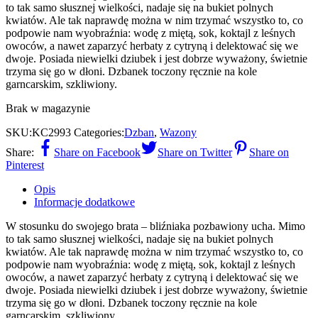
to tak samo słusznej wielkości, nadaje się na bukiet polnych
kwiatów. Ale tak naprawdę można w nim trzymać wszystko to, co
podpowie nam wyobraźnia: wodę z miętą, sok, koktajl z leśnych
owoców, a nawet zaparzyć herbaty z cytryną i delektować się we
dwoje. Posiada niewielki dziubek i jest dobrze wyważony, świetnie
trzyma się go w dłoni. Dzbanek toczony ręcznie na kole
garncarskim, szkliwiony.
Brak w magazynie
SKU:
KC2993
Categories:
Dzban
,
Wazony
Share:
Share on Facebook
Share on Twitter
Share on
Pinterest
Opis
Informacje dodatkowe
W stosunku do swojego brata – bliźniaka pozbawiony ucha. Mimo
to tak samo słusznej wielkości, nadaje się na bukiet polnych
kwiatów. Ale tak naprawdę można w nim trzymać wszystko to, co
podpowie nam wyobraźnia: wodę z miętą, sok, koktajl z leśnych
owoców, a nawet zaparzyć herbaty z cytryną i delektować się we
dwoje. Posiada niewielki dziubek i jest dobrze wyważony, świetnie
trzyma się go w dłoni. Dzbanek toczony ręcznie na kole
garncarskim, szkliwiony.