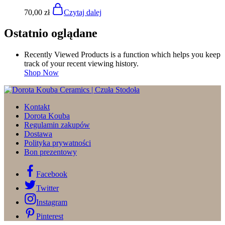
70,00
zł
Czytaj dalej
Ostatnio oglądane
Recently Viewed Products is a function which helps you keep
track of your recent viewing history.
Shop Now
Kontakt
Dorota Kouba
Regulamin zakupów
Dostawa
Polityka prywatności
Bon prezentowy
Facebook
Twitter
Instagram
Pinterest