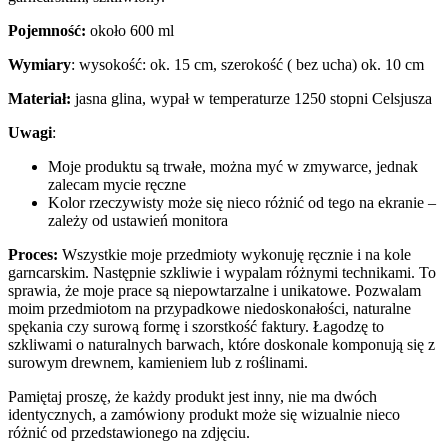
Pojemność:
około 600 ml
Wymiary
: wysokość: ok. 15 cm, szerokość ( bez ucha) ok. 10 cm
Materiał:
jasna glina, wypał w temperaturze 1250 stopni Celsjusza
Uwagi
:
Moje produktu są trwałe, można myć w zmywarce, jednak
zalecam mycie ręczne
Kolor rzeczywisty może się nieco różnić od tego na ekranie –
zależy od ustawień monitora
Proces:
Wszystkie moje przedmioty wykonuję ręcznie i na kole
garncarskim. Następnie szkliwie i wypalam różnymi technikami. To
sprawia, że moje prace są niepowtarzalne i unikatowe. Pozwalam
moim przedmiotom na przypadkowe niedoskonałości, naturalne
spękania czy surową formę i szorstkość faktury. Łagodzę to
szkliwami o naturalnych barwach, które doskonale komponują się z
surowym drewnem, kamieniem lub z roślinami.
Pamiętaj proszę, że każdy produkt jest inny, nie ma dwóch
identycznych, a zamówiony produkt może się wizualnie nieco
różnić od przedstawionego na zdjęciu.