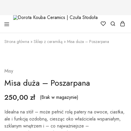
Dorota
Kouba
Strona główna
»
Sklep z ceramiką
»
Misa duża – Poszarpana
Ceramics
|
Czuła
Stodoła
SPRZEDANE
Misy
Misa duża – Poszarpana
250,00
zł
(Brak w magazynie)
Idealna na stół – może pełnić rolę patery na owoce, ciastka,
ale i funkcję ozdobną, ciesząc oko właściciela wspaniałym,
szklanym wnętrzem i – co najważniejsze –