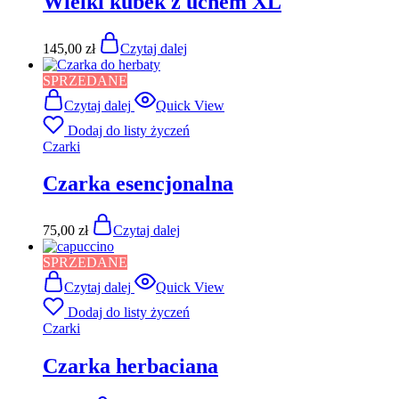
Wielki kubek z uchem XL
145,00
zł
Czytaj dalej
SPRZEDANE
Czytaj dalej
Quick View
Dodaj do listy życzeń
Czarki
Czarka esencjonalna
75,00
zł
Czytaj dalej
SPRZEDANE
Czytaj dalej
Quick View
Dodaj do listy życzeń
Czarki
Czarka herbaciana