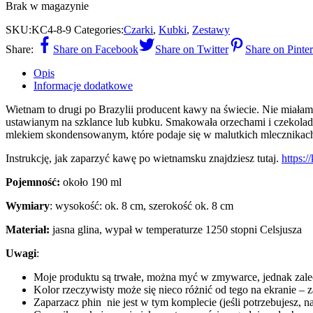
Brak w magazynie
SKU:
KC4-8-9
Categories:
Czarki
,
Kubki
,
Zestawy
Share:
Share on Facebook
Share on Twitter
Share on Pinter
Opis
Informacje dodatkowe
Wietnam to drugi po Brazylii producent kawy na świecie. Nie miała
ustawianym na szklance lub kubku. Smakowała orzechami i czekolad
mlekiem skondensowanym, które podaje się w malutkich mlecznikach
Instrukcję, jak zaparzyć kawę po wietnamsku znajdziesz tutaj.
https:
Pojemność:
około 190 ml
Wymiary
: wysokość: ok. 8 cm, szerokość ok. 8 cm
Materiał:
jasna glina, wypał w temperaturze 1250 stopni Celsjusza
Uwagi
:
Moje produktu są trwałe, można myć w zmywarce, jednak zal
Kolor rzeczywisty może się nieco różnić od tego na ekranie – 
Zaparzacz phin nie jest w tym komplecie (jeśli potrzebujesz, n