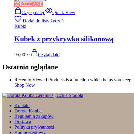
SPRZEDANE
Czytaj dalej
Quick View
Dodaj do listy życzeń
Kubki
Kubek z przykrywką silikonową
95,00
zł
Czytaj dalej
Ostatnio oglądane
Recently Viewed Products is a function which helps you keep tr
Shop Now
Kontakt
Dorota Kouba
Regulamin zakupów
Dostawa
Polityka prywatności
Bon prezentowy