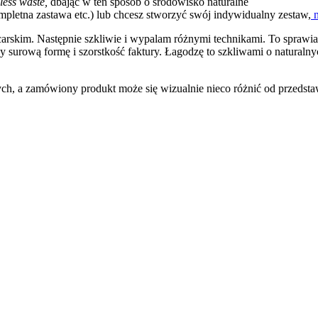
less waste,
dbając w ten sposób o środowisko naturalne
kompletna zastawa etc.) lub chcesz stworzyć swój indywidualny zestaw,
n
arskim. Następnie szkliwie i wypalam różnymi technikami. To sprawi
y surową formę i szorstkość faktury. Łagodzę to szkliwami o natural
ych, a zamówiony produkt może się wizualnie nieco różnić od przedsta