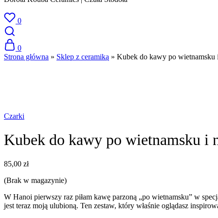
0
0
Strona główna
»
Sklep z ceramiką
»
Kubek do kawy po wietnamsku i 
SPRZEDANE
Czarki
Kubek do kawy po wietnamsku i n
85,00
zł
(Brak w magazynie)
W Hanoi pierwszy raz piłam kawę parzoną „po wietnamsku” w specj
jest teraz moją ulubioną. Ten zestaw, który właśnie oglądasz inspi