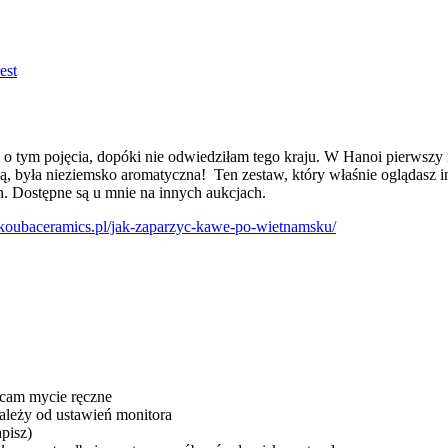
est
m o tym pojęcia, dopóki nie odwiedziłam tego kraju. W Hanoi pierwsz
ą, była nieziemsko aromatyczna! Ten zestaw, który właśnie oglądasz
. Dostępne są u mnie na innych aukcjach.
//koubaceramics.pl/jak-zaparzyc-kawe-po-wietnamsku/
ecam mycie ręczne
zależy od ustawień monitora
apisz)