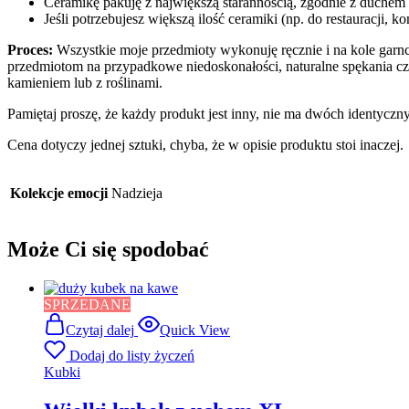
Ceramikę pakuję z największą starannością, zgodnie z duchem
Jeśli potrzebujesz większą ilość ceramiki (np. do restauracji, 
Proces:
Wszystkie moje przedmioty wykonuję ręcznie i na kole garnc
przedmiotom na przypadkowe niedoskonałości, naturalne spękania cz
kamieniem lub z roślinami.
Pamiętaj proszę, że każdy produkt jest inny, nie ma dwóch identyczn
Cena dotyczy jednej sztuki, chyba, że w opisie produktu stoi inaczej.
Kolekcje emocji
Nadzieja
Może Ci się spodobać
SPRZEDANE
Czytaj dalej
Quick View
Dodaj do listy życzeń
Kubki