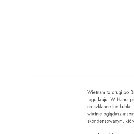
Wietnam to drugi po Br
tego kraju. W Hanoi p
na szklance lub kubku
właśnie oglądasz insp
skondensowanym, które