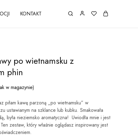
OCJI
KONTAKT
awy po wietnamsku z
m phin
rak w magazynie)
az piłam kawę parzoną „po wietnamsku” w
zu ustawianym na szklance lub kubku. Smakowała
dą, była nieziemsko aromatyczna! Uwiodła mnie i jest
 Ten zestaw, który właśnie oglądasz inspirowany jest
oświadczeniem.