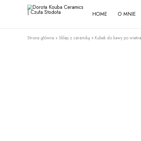
HOME
O MNIE
Dorota
Kouba
Ceramics
|
Czuła
Strona główna
»
Sklep z ceramiką
»
Kubek do kawy po wietn
Stodoła
SPRZEDANE