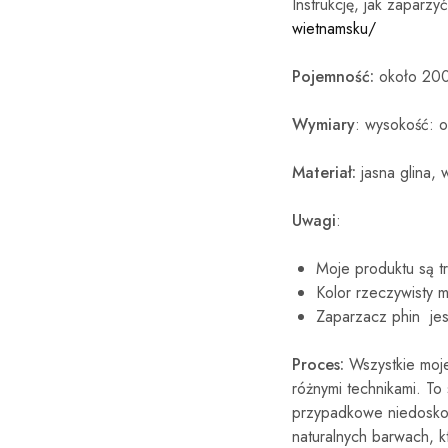
Instrukcję, jak zaparz
wietnamsku/
Pojemność:
około 200
Wymiary
: wysokość: o
Materiał:
jasna glina, 
Uwagi
:
Moje produktu są t
Kolor rzeczywisty 
Zaparzacz phin jes
Proces:
Wszystkie moje
różnymi technikami. T
przypadkowe niedoskona
naturalnych barwach, 