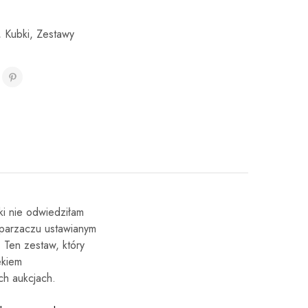
,
Kubki
,
Zestawy
ki nie odwiedziłam
aparzaczu ustawianym
 Ten zestaw, który
ekiem
ch aukcjach.