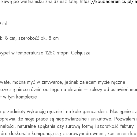
yć kawę po wietnamsku znajdziesz tutaj.
https://koubaceramics.pl/j
 ml
k. 8 cm, szerokość ok. 8 cm
wypał w temperaturze 1250 stopni Celsjusza
rwałe, można myć w zmywarce, jednak zalecam mycie ręczne
może się nieco różnić od tego na ekranie – zależy od ustawień mon
t w tym komplecie
 przedmioty wykonuję ręcznie i na kole garncarskim. Następnie sz
o sprawia, że moje prace są niepowtarzalne i unikatowe. Pozwala
łości, naturalne spękania czy surową formę i szorstkość faktury.
które doskonale komponują się z surowym drewnem, kamieniem lub z