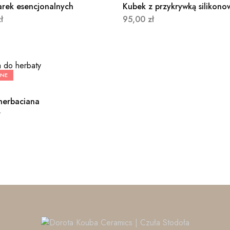
arek esencjonalnych
Kubek z przykrywką silikono
ł
95,00
zł
ANE
herbaciana
ł