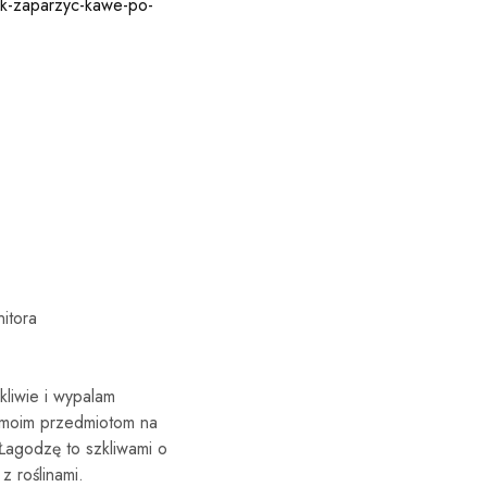
ak-zaparzyc-kawe-po-
itora
kliwie i wypalam
m moim przedmiotom na
 Łagodzę to szkliwami o
 roślinami.