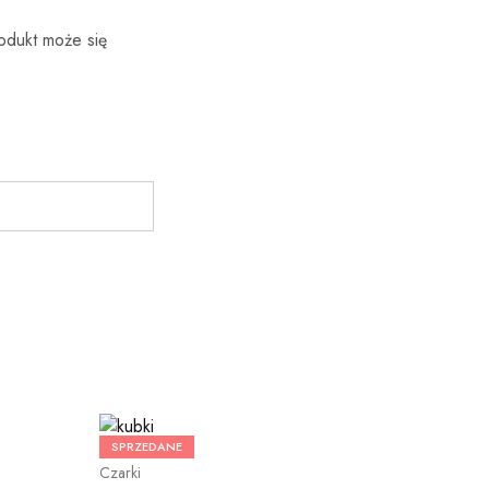
odukt może się
SPRZEDANE
Czarki