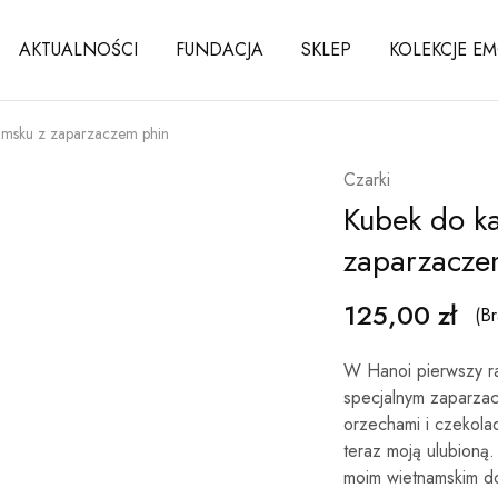
AKTUALNOŚCI
FUNDACJA
SKLEP
KOLEKCJE EM
amsku z zaparzaczem phin
Czarki
Kubek do k
zaparzacze
125,00
zł
(B
W Hanoi pierwszy r
specjalnym zaparzac
orzechami i czekola
teraz moją ulubioną.
moim wietnamskim d